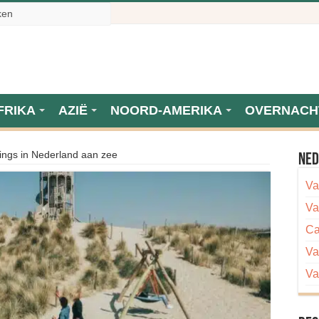
FRIKA
AZIË
NOORD-AMERIKA
OVERNACH
ngs in Nederland aan zee
Ned
Va
Va
Ca
Va
Va