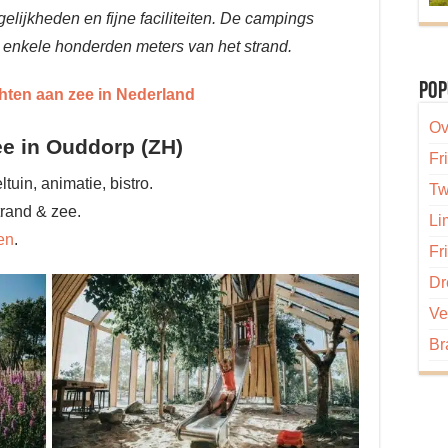
elijkheden en fijne faciliteiten. De campings
ot enkele honderden meters van het strand.
Pop
hten aan zee in Nederland
Ov
e in Ouddorp (ZH)
Fr
uin, animatie, bistro.
Tw
rand & zee.
Li
en
.
Fr
Dr
Ve
Br