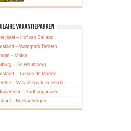
ulaire vakantieparken
erijssel – Hof van Salland
iesland – Waterpark Terhern
ente – Mölke
mburg – De Waufsberg
iesland – Tusken de Marren
enthe – Vakantiepark Hunzedal
luwemeer – Badhoophuizen
abant – Beeksebergen