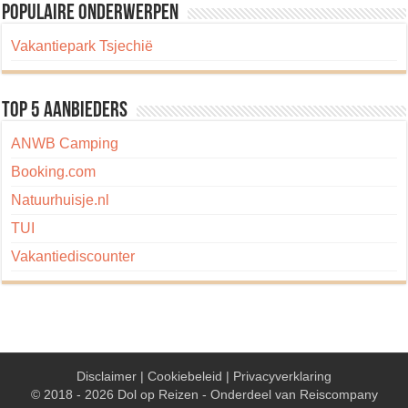
Populaire onderwerpen
Vakantiepark Tsjechië
Top 5 aanbieders
ANWB Camping
Booking.com
Natuurhuisje.nl
TUI
Vakantiediscounter
Disclaimer
|
Cookiebeleid
|
Privacyverklaring
© 2018 - 2026 Dol op Reizen - Onderdeel van
Reiscompany