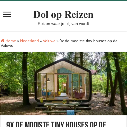
Dol op Reizen
Reizen waar je blij van wordt
Home
»
Nederland
»
Veluwe
»
9x de mooiste tiny houses op de
Veluwe
9x de mooiste tiny houses op de