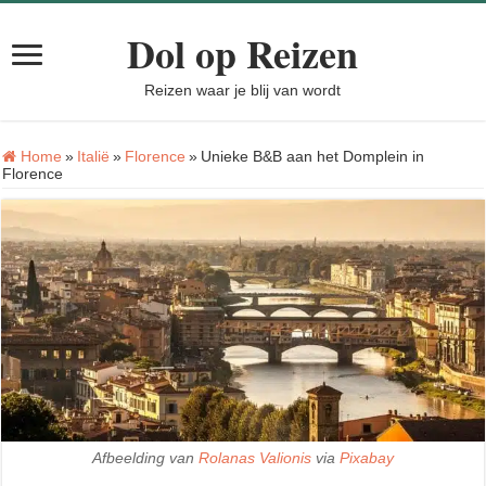
Dol op Reizen
Reizen waar je blij van wordt
Home
»
Italië
»
Florence
»
Unieke B&B aan het Domplein in
Florence
Afbeelding van
Rolanas Valionis
via
Pixabay