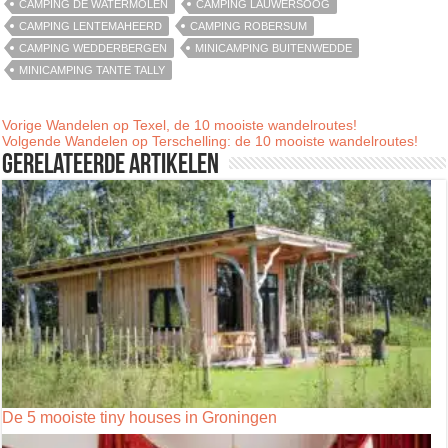
CAMPING DE WATERMOLEN
CAMPING LAUWERSOOG
CAMPING LENTEMAHEERD
CAMPING ROBERSUM
CAMPING WEDDERBERGEN
MINICAMPING BUITENWEDDE
MINICAMPING TANTE TALLY
Vorige
Wandelen op Texel, de 10 mooiste wandelroutes!
Volgende
Wandelen op Terschelling: de 10 mooiste wandelroutes!
Gerelateerde artikelen
De 5 mooiste tiny houses in Groningen