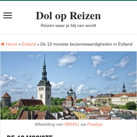
Dol op Reizen
Reizen waar je blij van wordt
Home
»
Estland
»
De 10 mooiste bezienswaardigheden in Estland
Afbeelding van
680451
via
Pixabay