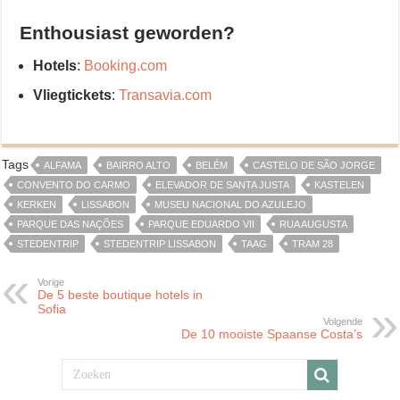
Enthousiast geworden?
Hotels
:
Booking.com
Vliegtickets
:
Transavia.com
Tags
ALFAMA
BAIRRO ALTO
BELÉM
CASTELO DE SÃO JORGE
CONVENTO DO CARMO
ELEVADOR DE SANTA JUSTA
KASTELEN
KERKEN
LISSABON
MUSEU NACIONAL DO AZULEJO
PARQUE DAS NAÇÕES
PARQUE EDUARDO VII
RUA AUGUSTA
STEDENTRIP
STEDENTRIP LISSABON
TAAG
TRAM 28
Vorige
De 5 beste boutique hotels in
Sofia
Volgende
De 10 mooiste Spaanse Costa’s