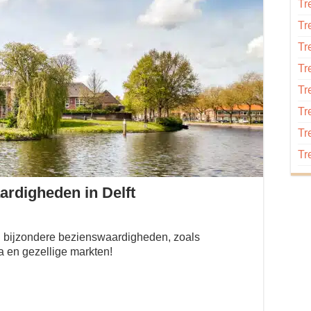
Tr
Tr
Tr
Tr
Tr
Tr
Tr
Tr
ardigheden in Delft
aan bijzondere bezienswaardigheden, zoals
a en gezellige markten!