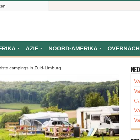
FRIKA
AZIË
NOORD-AMERIKA
OVERNACH
iste campings in Zuid-Limburg
Ned
Va
Va
Ca
Va
Va