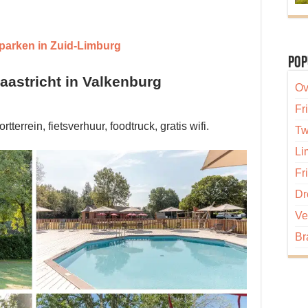
eparken in Zuid-Limburg
Pop
astricht in Valkenburg
Ov
Fr
terrein, fietsverhuur, foodtruck, gratis wifi.
Tw
Li
Fr
Dr
Ve
Br