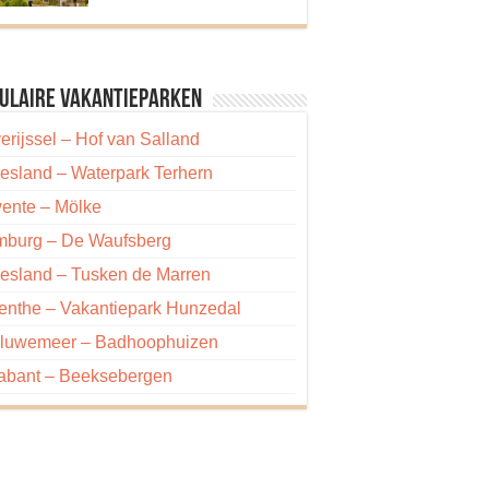
ulaire vakantieparken
erijssel – Hof van Salland
iesland – Waterpark Terhern
ente – Mölke
mburg – De Waufsberg
iesland – Tusken de Marren
enthe – Vakantiepark Hunzedal
luwemeer – Badhoophuizen
abant – Beeksebergen