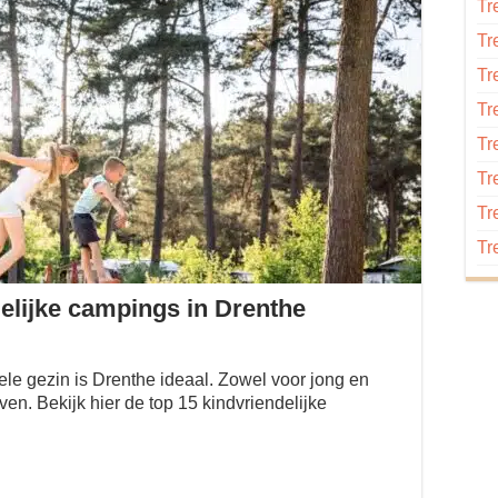
Tr
Tr
Tr
Tr
Tr
Tr
Tr
Tr
delijke campings in Drenthe
le gezin is Drenthe ideaal. Zowel voor jong en
ven. Bekijk hier de top 15 kindvriendelijke