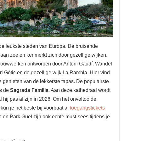
 de leukste steden van Europa. De bruisende
 aan zee en kenmerkt zich door gezellige wijken,
e bouwwerken ontworpen door Antoni Gaudí. Wandel
ri Gòtic en de gezellige wijk La Rambla. Hier vind
e genieten van de lekkerste tapas. De populairste
is de
Sagrada Família
. Aan deze kathedraal wordt
l hij pas af zijn in 2026. Om het onvoltooide
un je het beste bij voorbaat al
toegangstickets
 en Park Güel zijn ook echte must-sees tijdens je