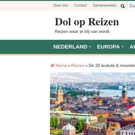
Over ons
Contact
Samenwerken
Dol op Reizen
Reizen waar je blij van wordt
NEDERLAND
EUROPA
A
Home
»
Reizen
»
De 20 leukste & mooist