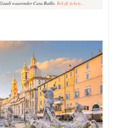
 Gaudí waaronder Casa Batllo.
Bekijk tickets…