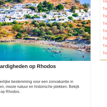
Tr
Tr
Tr
Tr
Tr
Tr
Tr
Tr
aardigheden op Rhodos
erlijke bestemming voor een zonvakantie in
en, mooie natuur en historische plekken. Bekijk
 op Rhodos.