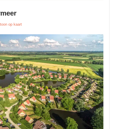
rmeer
toon op kaart