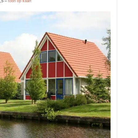
8,5 –
toon op kaart