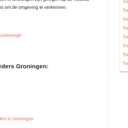
Tr
asis om de omgeving te verkennen.
Tr
Tr
Tr
Suyderoogh
Tr
Tr
Tr
Tr
eders Groningen:
en in Groningen