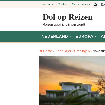
Over ons
Contact
Samenwerken
Dol op Reizen
Reizen waar je blij van wordt
NEDERLAND
EUROPA
A
Home
»
Nederland
»
Groningen
»
Vakantie