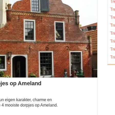
Tr
Tr
Tr
Tr
Tr
Tr
Tr
Tr
rpjes op Ameland
un eigen karakter, charme en
e 4 mooiste dorpjes op Ameland.