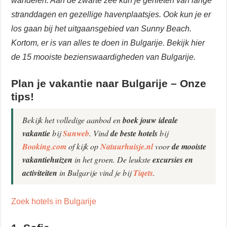
wandelen. Aan de zwarte zee kun je genieten van lange
stranddagen en gezellige havenplaatsjes. Ook kun je er
los gaan bij het uitgaansgebied van Sunny Beach.
Kortom, er is van alles te doen in Bulgarije. Bekijk hier
de 15 mooiste bezienswaardigheden van Bulgarije.
Plan je vakantie naar Bulgarije – Onze
tips!
Bekijk het volledige aanbod en
boek jouw ideale
vakantie
bij
Sunweb
. Vind
de beste hotels
bij
Booking.com
of kijk op
Natuurhuisje.nl
voor
de mooiste
vakantiehuizen
in het groen. De leukste
excursies en
activiteiten
in Bulgarije vind je bij
Tiqets
.
Zoek hotels in Bulgarije