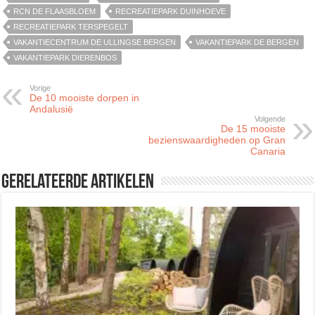
RCN DE FLAASBLOEM
RECREATIEPARK DUINHOEVE
RECREATIEPARK TERSPEGELT
VAKANTIECENTRUM DE ULLINGSE BERGEN
VAKANTIEPARK DE BERGEN
VAKANTIEPARK DIERENBOS
Vorige
De 10 mooiste dorpen in
Andalusië
Volgende
De 15 mooiste
bezienswaardigheden op Gran
Canaria
Gerelateerde artikelen