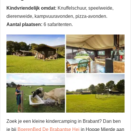
Kindvriendelijk omdat:
Knuffelschuur, speelweide,
dierenweide, kampvuuravonden, pizza-avonden.
Aantal plaatsen:
6 safaritenten.
Zoek je een kleine kindercamping in Brabant? Dan ben
je bij
BoerenBed De Brabantse Hei
in Hooge Mierde aan