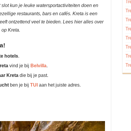
Tr
 slot kun je leuke watersportactiviteiten doen en
Tr
zellige restaurants, bars en cafés. Kreta is een
Tr
t ontzettend veel te bieden. Lees hier alles over
Tr
op Kreta.
Tr
a!
Tr
te hotels
.
Tr
Tr
reta
vind je bij
Belvilla
.
aar Kreta
die bij je past.
lucht
ben je bij
TUI
aan het juiste adres.