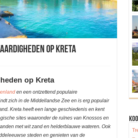
waardigheden op Kreta
gheden op Kreta
kenland
en een ontzettend populaire
dt zich in de Middellandse Zee en is erg populair
rand. Kreta heeft een lange geschiedenis en kent
gische sites waaronder de ruïnes van Knossos en
Koo
stranden met wit zand en helderblauwe wateren. Ook
Tr
ddeleeuwse steden en genieten van de