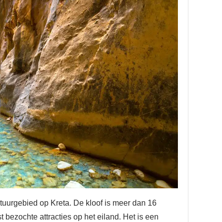
uurgebied op Kreta. De kloof is meer dan 16
 bezochte attracties op het eiland. Het is een