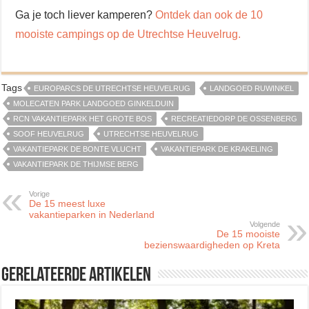
Ga je toch liever kamperen?
Ontdek dan ook de 10
mooiste campings op de Utrechtse Heuvelrug.
Tags
EUROPARCS DE UTRECHTSE HEUVELRUG
LANDGOED RUWINKEL
MOLECATEN PARK LANDGOED GINKELDUIN
RCN VAKANTIEPARK HET GROTE BOS
RECREATIEDORP DE OSSENBERG
SOOF HEUVELRUG
UTRECHTSE HEUVELRUG
VAKANTIEPARK DE BONTE VLUCHT
VAKANTIEPARK DE KRAKELING
VAKANTIEPARK DE THIJMSE BERG
Vorige
De 15 meest luxe
vakantieparken in Nederland
Volgende
De 15 mooiste
bezienswaardigheden op Kreta
Gerelateerde artikelen