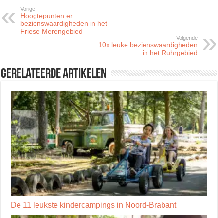
Vorige
Hoogtepunten en
bezienswaardigheden in het
Friese Merengebied
Volgende
10x leuke bezienswaardigheden
in het Ruhrgebied
Gerelateerde artikelen
De 11 leukste kindercampings in Noord-Brabant