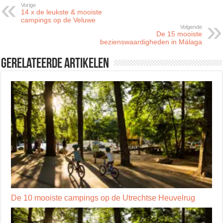
Vorige
14 x de leukste & mooiste
campings op de Veluwe
Volgende
De 15 mooiste
bezienswaardigheden in Málaga
Gerelateerde artikelen
De 10 mooiste campings op de Utrechtse Heuvelrug