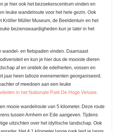
un je hier ook het bezoekerscentrum vinden en
en leuke wandelroute voor het hele gezin. Ook
et Kröller Müller Museum, de Beeldentuin en het
leuke bezienswaardigheden kun je later in het
e wandel- en fietspaden vinden. Daarnaast
diversiteit en kun je hier dus de mooiste dieren
ndschap af en ontdek de edelherten, vossen en
et jaar heen talloze evenementen georganiseerd.
swachter of meedoen aan een leuke
tiviteiten in het Nationale Park De Hoge Veluwe.
en mooie wandelroute van 5 kilometer. Deze route
 grens tussen Arnhem en Ede aangeven. Tijdens
tige uitzichten over het idyllische landschap. Ook
rader. Het 4.1 kilometer lange park leid je langs