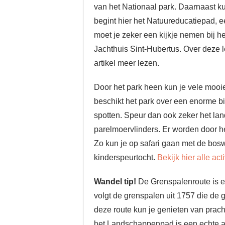
van het Nationaal park. Daarnaast k
begint hier het Natuureducatiepad, e
moet je zeker een kijkje nemen bij h
Jachthuis Sint-Hubertus. Over deze 
artikel meer lezen.
Door het park heen kun je vele mooi
beschikt het park over een enorme bio
spotten. Speur dan ook zeker het la
parelmoervlinders. Er worden door h
Zo kun je op safari gaan met de bo
kinderspeurtocht.
Bekijk hier alle ac
Wandel tip!
De Grenspalenroute is e
volgt de grenspalen uit 1757 die de
deze route kun je genieten van prach
het Landschappenpad is een echte aan