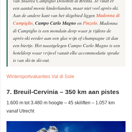
van Skiarea Campiglio Dolomiti di Brenta. Je vindt er
een aantal mooie kinderlanden, maar niet veel après-ski.
Aan de andere kant van het skigebied liggen
Madonna di
Campiglio
,
Campo Carlo Magno
en
Pinzolo
. Madonna
di Campiglio is een mondain dorp waar je tijdens de
après-ski eerder aan een glas wijn of champagne zit dan
een biertje. Het naastgelegen Campo Carlo Magno is een
hoteldorp waar vrijwel vanuit elke accommodatie sprake
is van ski-in ski-out.
Wintersportvakanties Val di Sole
7. Breuil-Cervinia – 350 km aan pistes
1.600 m tot 3.480 m hoogte – 45 skiliften – 1.057 km
vanaf Utrecht