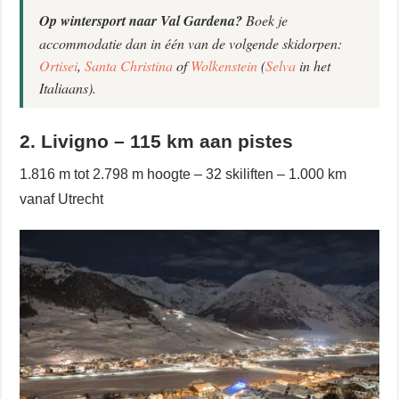
Op wintersport naar Val Gardena?
Boek je
accommodatie dan in één van de volgende skidorpen:
Ortisei
,
Santa Christina
of
Wolkenstein
(
Selva
in het
Italiaans).
2. Livigno – 115 km aan pistes
1.816 m tot 2.798 m hoogte – 32 skiliften – 1.000 km
vanaf Utrecht