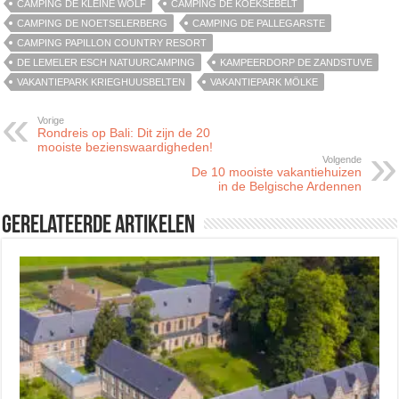
CAMPING DE KLEINE WOLF
CAMPING DE KOEKSEBELT
CAMPING DE NOETSELERBERG
CAMPING DE PALLEGARSTE
CAMPING PAPILLON COUNTRY RESORT
DE LEMELER ESCH NATUURCAMPING
KAMPEERDORP DE ZANDSTUVE
VAKANTIEPARK KRIEGHUUSBELTEN
VAKANTIEPARK MÖLKE
Vorige
Rondreis op Bali: Dit zijn de 20
mooiste bezienswaardigheden!
Volgende
De 10 mooiste vakantiehuizen
in de Belgische Ardennen
Gerelateerde artikelen