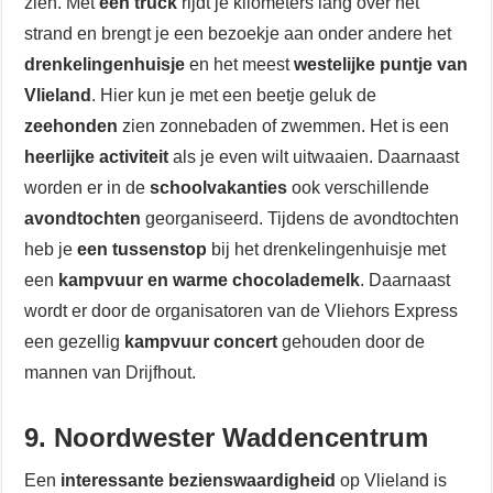
zien. Met
een truck
rijdt je kilometers lang over het
strand en brengt je een bezoekje aan onder andere het
drenkelingenhuisje
en het meest
westelijke puntje van
Vlieland
. Hier kun je met een beetje geluk de
zeehonden
zien zonnebaden of zwemmen. Het is een
heerlijke activiteit
als je even wilt uitwaaien. Daarnaast
worden er in de
schoolvakanties
ook verschillende
avondtochten
georganiseerd. Tijdens de avondtochten
heb je
een tussenstop
bij het drenkelingenhuisje met
een
kampvuur en warme chocolademelk
. Daarnaast
wordt er door de organisatoren van de Vliehors Express
een gezellig
kampvuur concert
gehouden door de
mannen van Drijfhout.
9. Noordwester Waddencentrum
Een
interessante bezienswaardigheid
op Vlieland is