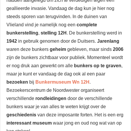
hadden aangelegd om zich te verdedigen tegen een
geallieerde invasie. Vandaag de dag kun je hier nog
steeds sporen van terugvinden. In de duinen van
Vlieland vind je namelijk nog een
complete
bunkerstelling
,
stelling 12H
. De bunkerstelling werd in
1942
in gebruik genomen door de Duitsers.
Jarenlang
waren deze bunkers
geheim
gebleven, maar sinds
2006
zijn de bunkers zichtbaar voor publiek. Momenteel wordt
er nog druk aan gewerkt om alle
bunkers op te graven
,
maar je kunt er vandaag de dag ook al een paar
bezoeken
bij
Bunkermuseum Wn 12H
.
Bezoekerscentrum de Noordwester organiseert
verschillende
rondleidingen
door de verschillende
bunkers waar je van alles te weten krijgt over de
geschiedenis
van deze imposante forten. Het is een erg
interessant museum
waar jong en oud nog wat van op