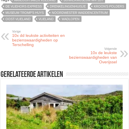
AANLOOPHAVEN VLIELAND
BUNKERMUSEUM WN 12H
DE VLIEHORS EXPRESS
DRENKELINGENHUISJE
KROON’S POLDERS
MUSEUM TROMP’S HUYS
NOORDWESTER WADDENCENTRUM
OOST-VLIELAND
VLIELAND
WADLOPEN
Vorige
10x dd leukste activiteiten en
bezienswaardigheden op
Terschelling
Volgende
10x de leukste
bezienswaardigheden van
Overijssel
Gerelateerde artikelen