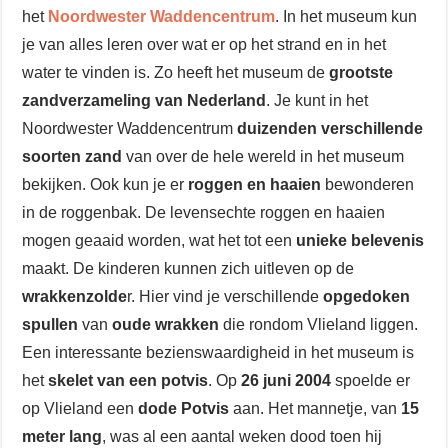
het
Noordwester Waddencentrum
. In het museum kun
je van alles leren over wat er op het strand en in het
water te vinden is. Zo heeft het museum de
grootste
zandverzameling van Nederland
. Je kunt in het
Noordwester Waddencentrum
duizenden verschillende
soorten zand
van over de hele wereld in het museum
bekijken. Ook kun je er
roggen en haaien
bewonderen
in de roggenbak. De levensechte roggen en haaien
mogen geaaid worden, wat het tot een
unieke belevenis
maakt. De kinderen kunnen zich uitleven op de
wrakkenzolde
r. Hier vind je verschillende
opgedoken
spullen
van
oude wrakken
die rondom Vlieland liggen.
Een interessante bezienswaardigheid in het museum is
het
skelet van een potvis
. Op
26 juni 2004
spoelde er
op Vlieland een
dode Potvis
aan. Het mannetje, van
15
meter lang
, was al een aantal weken dood toen hij