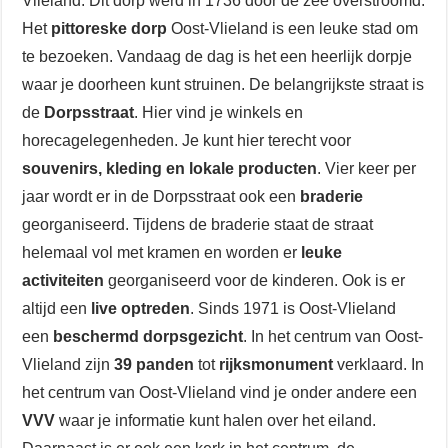
Vlieland. Dit dorp werd in 1736 door de zee overstroomd.
Het
pittoreske dorp
Oost-Vlieland is een leuke stad om
te bezoeken. Vandaag de dag is het een heerlijk dorpje
waar je doorheen kunt struinen. De belangrijkste straat is
de
Dorpsstraat
. Hier vind je winkels en
horecagelegenheden. Je kunt hier terecht voor
souvenirs, kleding en lokale producten
. Vier keer per
jaar wordt er in de Dorpsstraat ook een
braderie
georganiseerd. Tijdens de braderie staat de straat
helemaal vol met kramen en worden er
leuke
activiteiten
georganiseerd voor de kinderen. Ook is er
altijd een
live optreden
. Sinds 1971 is Oost-Vlieland
een
beschermd dorpsgezicht
. In het centrum van Oost-
Vlieland zijn
39 panden
tot
rijksmonument
verklaard. In
het centrum van Oost-Vlieland vind je onder andere een
VVV
waar je informatie kunt halen over het eiland.