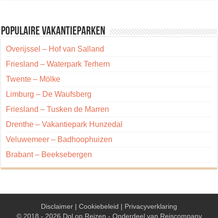
Populaire vakantieparken
Overijssel – Hof van Salland
Friesland – Waterpark Terhern
Twente – Mölke
Limburg – De Waufsberg
Friesland – Tusken de Marren
Drenthe – Vakantiepark Hunzedal
Veluwemeer – Badhoophuizen
Brabant – Beeksebergen
Disclaimer
|
Cookiebeleid
|
Privacyverklaring
© 2018 - 2026 Dol op Reizen - Onderdeel van
Reiscompany