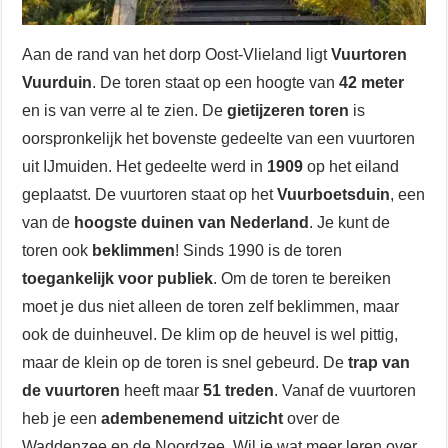
Aan de rand van het dorp Oost-Vlieland ligt
Vuurtoren
Vuurduin
. De toren staat op een hoogte van
42 meter
en is van verre al te zien. De
gietijzeren toren
is
oorspronkelijk het bovenste gedeelte van een vuurtoren
uit IJmuiden. Het gedeelte werd in
1909
op het eiland
geplaatst. De vuurtoren staat op het
Vuurboetsduin
, een
van de
hoogste duinen van Nederland
. Je kunt de
toren ook
beklimmen
! Sinds 1990 is de toren
toegankelijk voor publiek
. Om de toren te bereiken
moet je dus niet alleen de toren zelf beklimmen, maar
ook de duinheuvel. De klim op de heuvel is wel pittig,
maar de klein op de toren is snel gebeurd. De
trap van
de vuurtoren
heeft maar
51 treden
. Vanaf de vuurtoren
heb je een
adembenemend uitzicht
over de
Waddenzee en de Noordzee. Wil je wat meer leren over