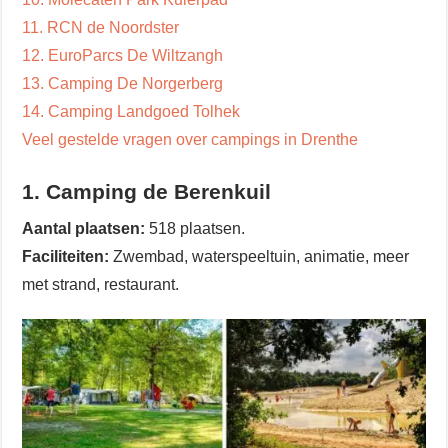
11. RCN de Noordster
12. EuroParcs De Wiltzangh
13. Camping De Norgerberg
14. Camping Landgoed Tolhek
Veel gestelde vragen over campings in Drenthe
1. Camping de Berenkuil
Aantal plaatsen:
518 plaatsen.
Faciliteiten:
Zwembad, waterspeeltuin, animatie, meer
met strand, restaurant.