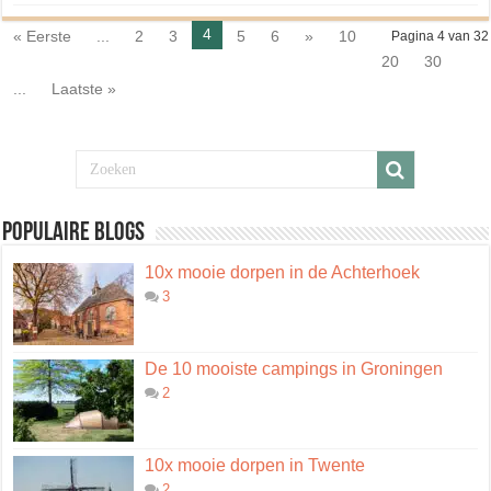
4
« Eerste
...
2
3
5
6
»
10
Pagina 4 van 32
20
30
...
Laatste »
Populaire blogs
10x mooie dorpen in de Achterhoek
3
De 10 mooiste campings in Groningen
2
10x mooie dorpen in Twente
2